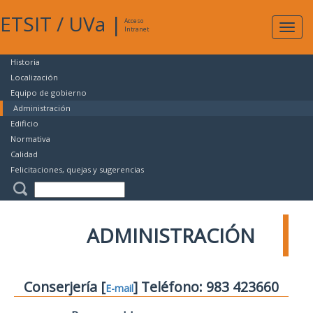
ETSIT
/
UVa
|
Acceso
Expan
Intranet
naveg
Historia
Localización
Equipo de gobierno
Administración
Edificio
Normativa
Calidad
Felicitaciones, quejas y sugerencias
ADMINISTRACIÓN
Conserjería [
] Teléfono: 983 423660
E-mail