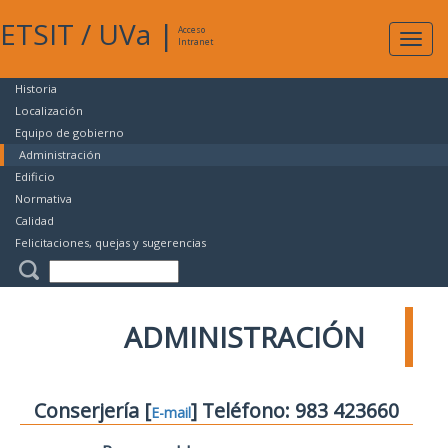
ETSIT
/
UVa
|
Acceso
Expan
Intranet
naveg
Historia
Localización
Equipo de gobierno
Administración
Edificio
Normativa
Calidad
Felicitaciones, quejas y sugerencias
ADMINISTRACIÓN
Conserjería [
] Teléfono: 983 423660
E-mail