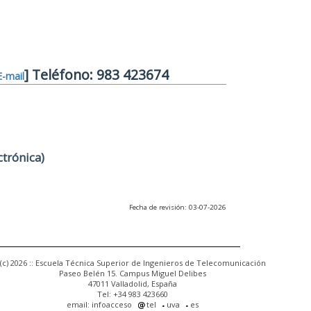
] Teléfono: 983 423674
E-mail
ctrónica)
Fecha de revisión: 03-07-2026
(c) 2026 :: Escuela Técnica Superior de Ingenieros de Telecomunicación
Paseo Belén 15. Campus Miguel Delibes
47011 Valladolid, España
Tel: +34 983 423660
email: infoacceso
tel
uva
es