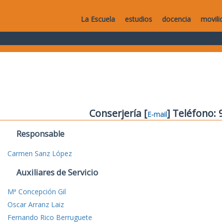
La Escuela
estudios
docencia
movili
Conserjería [
] Teléfono:
E-mail
Responsable
Carmen Sanz López
Auxiliares de Servicio
Mª Concepción Gil
Oscar Arranz Laiz
Fernando Rico Berruguete