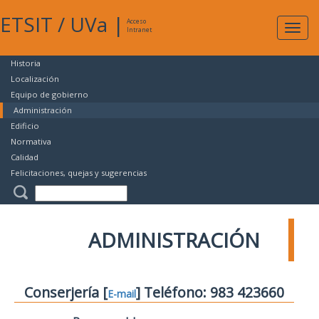
ETSIT
/
UVa
|
Acceso
Expan
Intranet
naveg
Historia
Localización
Equipo de gobierno
Administración
Edificio
Normativa
Calidad
Felicitaciones, quejas y sugerencias
ADMINISTRACIÓN
Conserjería [
] Teléfono: 983 423660
E-mail