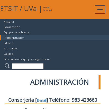
ETSIT
/
UVa
|
Acceso
Expan
Intranet
naveg
Historia
Localización
Equipo de gobierno
Administración
Edificio
Normativa
Calidad
Felicitaciones, quejas y sugerencias
ADMINISTRACIÓN
Conserjería [
] Teléfono: 983 423660
E-mail