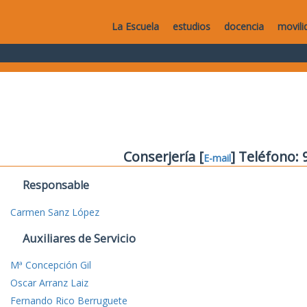
La Escuela
estudios
docencia
movili
Conserjería [
] Teléfono:
E-mail
Responsable
Carmen Sanz López
Auxiliares de Servicio
Mª Concepción Gil
Oscar Arranz Laiz
Fernando Rico Berruguete