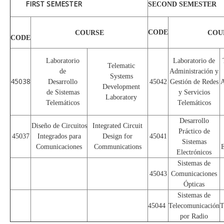
FIRST SEMESTER
SECOND SEMESTER
CODE
COURSE
COU
CODE
Laboratorio
Laboratorio de
Telematic
de
Administración y
Systems
45038
Desarrollo
45042
Gestión de Redes
A
Development
de Sistemas
y Servicios
Laboratory
Telemáticos
Telemáticos
Desarrollo
Diseño de Circuitos
Integrated Circuit
Práctico de
45037
Integrados para
Design for
45041
Sistemas
Comunicaciones
Communications
E
Electrónicos
Sistemas de
45043
Comunicaciones
Ópticas
Sistemas de
45044
Telecomunicación
T
por Radio