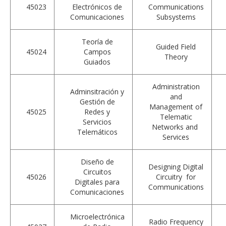
45023
Electrónicos de
Communications
Comunicaciones
Subsystems
Teoría de
Guided Field
45024
Campos
Theory
Guiados
Administration
Adminsitración y
and
Gestión de
Management of
45025
Redes y
Telematic
Servicios
Networks and
Telemáticos
Services
Diseño de
Designing Digital
Circuitos
45026
Circuitry for
Digitales para
Communications
Comunicaciones
Microelectrónica
Radio Frequency