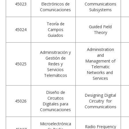
45023
Electrónicos de
Communications
Comunicaciones
Subsystems
Teoría de
Guided Field
45024
Campos
Theory
Guiados
Administration
Adminsitración y
and
Gestión de
Management of
45025
Redes y
Telematic
Servicios
Networks and
Telemáticos
Services
Diseño de
Designing Digital
Circuitos
45026
Circuitry for
Digitales para
Communications
Comunicaciones
Microelectrónica
Radio Frequency