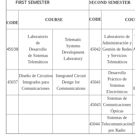
FIRST SEMESTER
SECOND SEMESTER
CODE
COURSE
COU
CODE
Laboratorio
Laboratorio de
Telematic
de
Administración y
Systems
45038
Desarrollo
45042
Gestión de Redes
A
Development
de Sistemas
y Servicios
Laboratory
Telemáticos
Telemáticos
Desarrollo
Diseño de Circuitos
Integrated Circuit
Práctico de
45037
Integrados para
Design for
45041
Sistemas
Comunicaciones
Communications
E
Electrónicos
Sistemas de
45043
Comunicaciones
Ópticas
Sistemas de
45044
Telecomunicación
T
por Radio