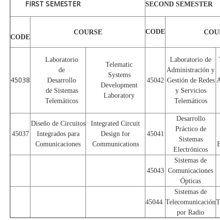
FIRST SEMESTER
SECOND SEMESTER
CODE
COURSE
COU
CODE
Laboratorio
Laboratorio de
Telematic
de
Administración y
Systems
45038
Desarrollo
45042
Gestión de Redes
A
Development
de Sistemas
y Servicios
Laboratory
Telemáticos
Telemáticos
Desarrollo
Diseño de Circuitos
Integrated Circuit
Práctico de
45037
Integrados para
Design for
45041
Sistemas
Comunicaciones
Communications
E
Electrónicos
Sistemas de
45043
Comunicaciones
Ópticas
Sistemas de
45044
Telecomunicación
T
por Radio