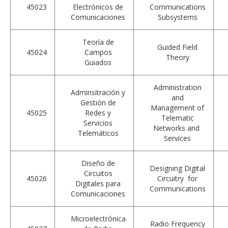
45023
Electrónicos de
Communications
Comunicaciones
Subsystems
Teoría de
Guided Field
45024
Campos
Theory
Guiados
Administration
Adminsitración y
and
Gestión de
Management of
45025
Redes y
Telematic
Servicios
Networks and
Telemáticos
Services
Diseño de
Designing Digital
Circuitos
45026
Circuitry for
Digitales para
Communications
Comunicaciones
Microelectrónica
Radio Frequency