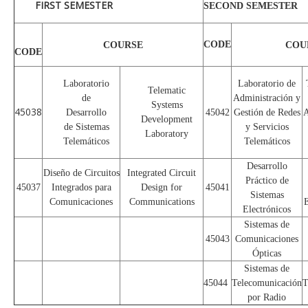
FIRST SEMESTER
SECOND SEMESTER
CODE
COURSE
COU
CODE
Laboratorio
Laboratorio de
Telematic
de
Administración y
Systems
45038
Desarrollo
45042
Gestión de Redes
A
Development
de Sistemas
y Servicios
Laboratory
Telemáticos
Telemáticos
Desarrollo
Diseño de Circuitos
Integrated Circuit
Práctico de
45037
Integrados para
Design for
45041
Sistemas
Comunicaciones
Communications
E
Electrónicos
Sistemas de
45043
Comunicaciones
Ópticas
Sistemas de
45044
Telecomunicación
T
por Radio