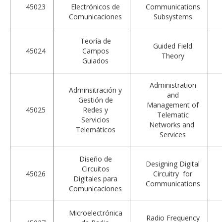
45023
Electrónicos de
Communications
Comunicaciones
Subsystems
Teoría de
Guided Field
45024
Campos
Theory
Guiados
Administration
Adminsitración y
and
Gestión de
Management of
45025
Redes y
Telematic
Servicios
Networks and
Telemáticos
Services
Diseño de
Designing Digital
Circuitos
45026
Circuitry for
Digitales para
Communications
Comunicaciones
Microelectrónica
Radio Frequency