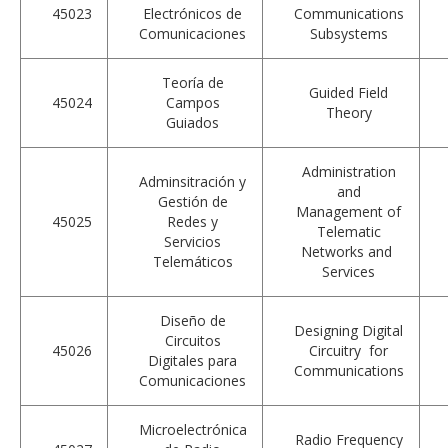
45023
Electrónicos de
Communications
Comunicaciones
Subsystems
Teoría de
Guided Field
45024
Campos
Theory
Guiados
Administration
Adminsitración y
and
Gestión de
Management of
45025
Redes y
Telematic
Servicios
Networks and
Telemáticos
Services
Diseño de
Designing Digital
Circuitos
45026
Circuitry for
Digitales para
Communications
Comunicaciones
Microelectrónica
Radio Frequency