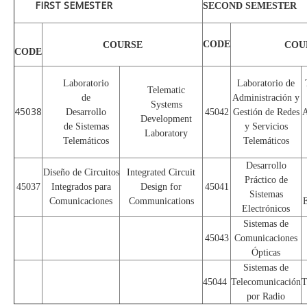
FIRST SEMESTER
SECOND SEMESTER
CODE
COURSE
COU
CODE
Laboratorio
Laboratorio de
Telematic
de
Administración y
Systems
45038
Desarrollo
45042
Gestión de Redes
A
Development
de Sistemas
y Servicios
Laboratory
Telemáticos
Telemáticos
Desarrollo
Diseño de Circuitos
Integrated Circuit
Práctico de
45037
Integrados para
Design for
45041
Sistemas
Comunicaciones
Communications
E
Electrónicos
Sistemas de
45043
Comunicaciones
Ópticas
Sistemas de
45044
Telecomunicación
T
por Radio