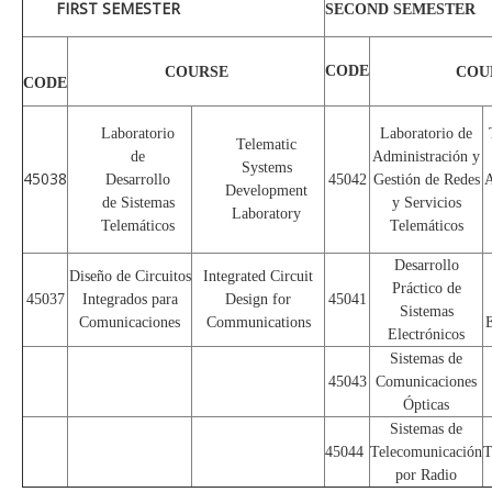
FIRST SEMESTER
SECOND SEMESTER
CODE
COURSE
COU
CODE
Laboratorio
Laboratorio de
Telematic
de
Administración y
Systems
45038
Desarrollo
45042
Gestión de Redes
A
Development
de Sistemas
y Servicios
Laboratory
Telemáticos
Telemáticos
Desarrollo
Diseño de Circuitos
Integrated Circuit
Práctico de
45037
Integrados para
Design for
45041
Sistemas
Comunicaciones
Communications
E
Electrónicos
Sistemas de
45043
Comunicaciones
Ópticas
Sistemas de
45044
Telecomunicación
T
por Radio