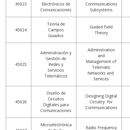
45023
Electrónicos de
Communications
Comunicaciones
Subsystems
Teoría de
Guided Field
45024
Campos
Theory
Guiados
Administration
Adminsitración y
and
Gestión de
Management of
45025
Redes y
Telematic
Servicios
Networks and
Telemáticos
Services
Diseño de
Designing Digital
Circuitos
45026
Circuitry for
Digitales para
Communications
Comunicaciones
Microelectrónica
Radio Frequency