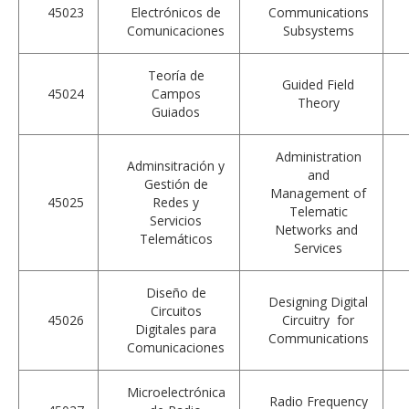
45023
Electrónicos de
Communications
Comunicaciones
Subsystems
Teoría de
Guided Field
45024
Campos
Theory
Guiados
Administration
Adminsitración y
and
Gestión de
Management of
45025
Redes y
Telematic
Servicios
Networks and
Telemáticos
Services
Diseño de
Designing Digital
Circuitos
45026
Circuitry for
Digitales para
Communications
Comunicaciones
Microelectrónica
Radio Frequency