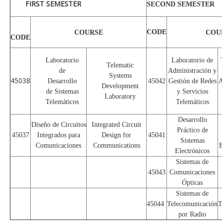
FIRST SEMESTER
SECOND SEMESTER
CODE
COURSE
COU
CODE
Laboratorio
Laboratorio de
Telematic
de
Administración y
Systems
45038
Desarrollo
45042
Gestión de Redes
A
Development
de Sistemas
y Servicios
Laboratory
Telemáticos
Telemáticos
Desarrollo
Diseño de Circuitos
Integrated Circuit
Práctico de
45037
Integrados para
Design for
45041
Sistemas
Comunicaciones
Communications
E
Electrónicos
Sistemas de
45043
Comunicaciones
Ópticas
Sistemas de
45044
Telecomunicación
T
por Radio