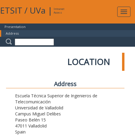
ETSIT
/
UVa
|
Intranet
Expa
Access
navig
Presentation
Address
LOCATION
Address
Escuela Técnica Superior de Ingenieros de
Telecomunicación
Universidad de Valladolid
Campus Miguel Delibes
Paseo Belén 15
47011 Valladolid
Spain