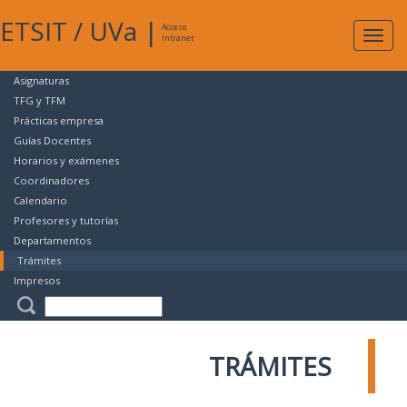
ETSIT
/
UVa
|
Acceso
Expan
Intranet
naveg
Asignaturas
TFG y TFM
Prácticas empresa
Guías Docentes
Horarios y exámenes
Coordinadores
Calendario
Profesores y tutorías
Departamentos
Trámites
Impresos
TRÁMITES