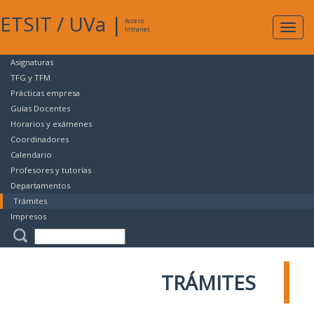
ETSIT
/
UVa
|
Acceso
Expan
Intranet
naveg
Asignaturas
TFG y TFM
Prácticas empresa
Guías Docentes
Horarios y exámenes
Coordinadores
Calendario
Profesores y tutorías
Departamentos
Trámites
Impresos
TRÁMITES