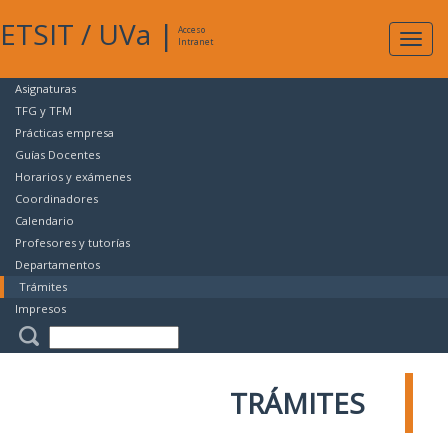
ETSIT
/
UVa
|
Acceso
Expan
Intranet
naveg
Asignaturas
TFG y TFM
Prácticas empresa
Guías Docentes
Horarios y exámenes
Coordinadores
Calendario
Profesores y tutorías
Departamentos
Trámites
Impresos
TRÁMITES