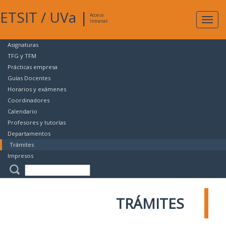
ETSIT
/
UVa
|
Acceso
Expan
Intranet
naveg
Asignaturas
TFG y TFM
Prácticas empresa
Guías Docentes
Horarios y exámenes
Coordinadores
Calendario
Profesores y tutorías
Departamentos
Trámites
Impresos
TRÁMITES