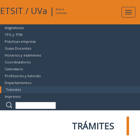
ETSIT
/
UVa
|
Acceso
Expan
Intranet
naveg
Asignaturas
TFG y TFM
Prácticas empresa
Guías Docentes
Horarios y exámenes
Coordinadores
Calendario
Profesores y tutorías
Departamentos
Trámites
Impresos
TRÁMITES