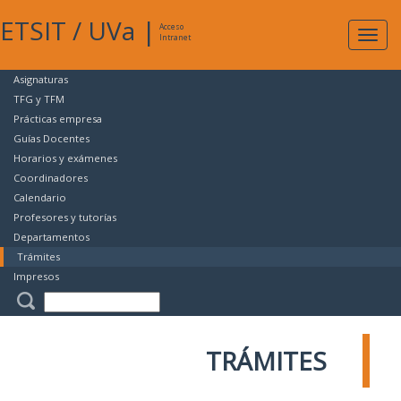
ETSIT
/
UVa
|
Acceso
Expan
Intranet
naveg
Asignaturas
TFG y TFM
Prácticas empresa
Guías Docentes
Horarios y exámenes
Coordinadores
Calendario
Profesores y tutorías
Departamentos
Trámites
Impresos
TRÁMITES