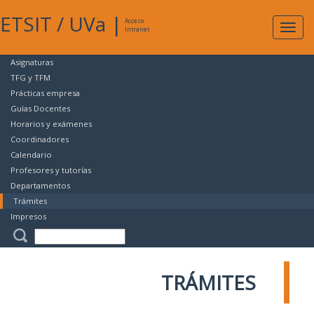
ETSIT
/
UVa
|
Acceso
Expan
Intranet
naveg
Asignaturas
TFG y TFM
Prácticas empresa
Guías Docentes
Horarios y exámenes
Coordinadores
Calendario
Profesores y tutorías
Departamentos
Trámites
Impresos
TRÁMITES