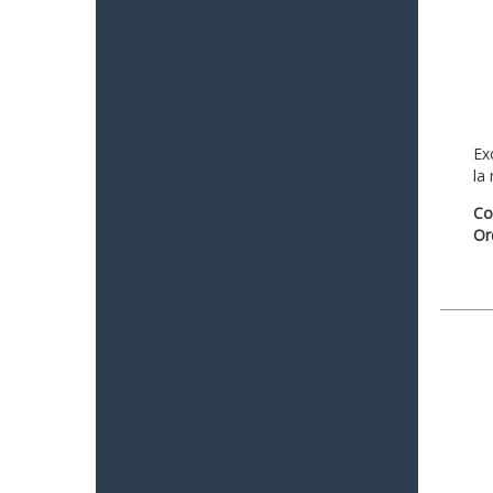
Ex
la
Co
Or