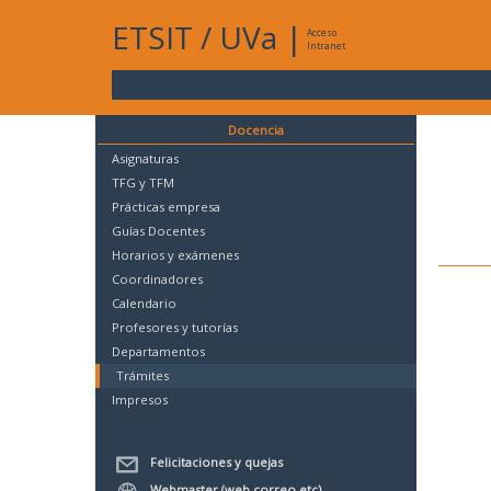
ETSIT
/
UVa
|
Acceso
Intranet
Docencia
Asignaturas
TFG y TFM
Prácticas empresa
Guías Docentes
Horarios y exámenes
Coordinadores
Calendario
Profesores y tutorías
Departamentos
Trámites
Impresos
Felicitaciones y quejas
Webmaster (web,correo,etc)