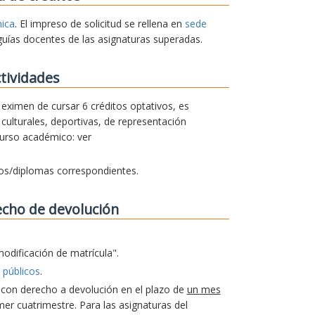
nica
. El impreso de solicitud se rellena en
sede
guías docentes de las asignaturas superadas.
tividades
e eximen de cursar 6 créditos optativos, es
culturales, deportivas, de representación
curso académico: ver
dos/diplomas correspondientes.
echo de devolución
modificación de matrícula".
 públicos
.
a con derecho a devolución en el plazo de
un mes
er cuatrimestre. Para las asignaturas del