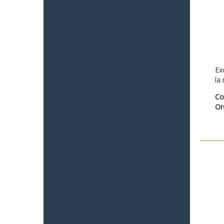
Ex
la
Co
Or