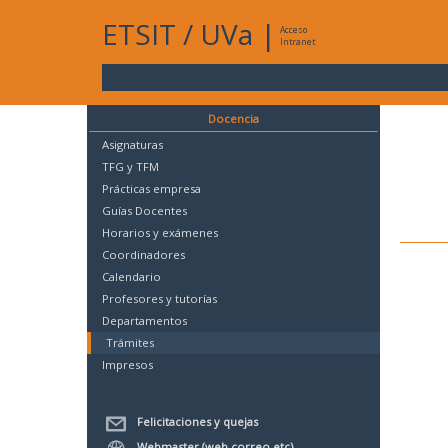
ETSIT
/
UVa
|
Acceso
Intranet
Docencia
Asignaturas
TFG y TFM
Prácticas empresa
Guías Docentes
Horarios y exámenes
Coordinadores
Calendario
Profesores y tutorías
Departamentos
Trámites
Impresos
Felicitaciones y quejas
Webmaster (web,correo,etc)