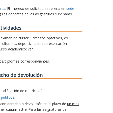
nica
. El impreso de solicitud se rellena en
sede
guías docentes de las asignaturas superadas.
tividades
e eximen de cursar 6 créditos optativos, es
culturales, deportivas, de representación
curso académico: ver
dos/diplomas correspondientes.
echo de devolución
modificación de matrícula".
 públicos
.
a con derecho a devolución en el plazo de
un mes
er cuatrimestre. Para las asignaturas del