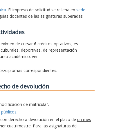
nica
. El impreso de solicitud se rellena en
sede
guías docentes de las asignaturas superadas.
tividades
e eximen de cursar 6 créditos optativos, es
culturales, deportivas, de representación
curso académico: ver
dos/diplomas correspondientes.
echo de devolución
modificación de matrícula".
 públicos
.
a con derecho a devolución en el plazo de
un mes
er cuatrimestre. Para las asignaturas del