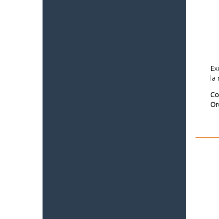
Ex
la
Co
Or