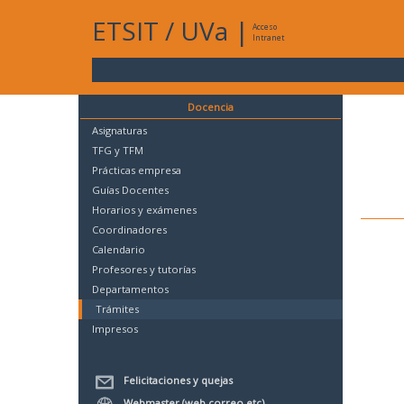
ETSIT
/
UVa
|
Acceso
Intranet
Docencia
Asignaturas
TFG y TFM
Prácticas empresa
Guías Docentes
Horarios y exámenes
Coordinadores
Calendario
Profesores y tutorías
Departamentos
Trámites
Impresos
Felicitaciones y quejas
Webmaster (web,correo,etc)