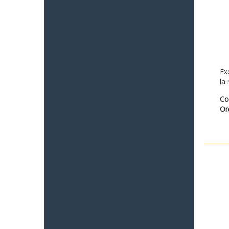
Ex
la
Co
Or