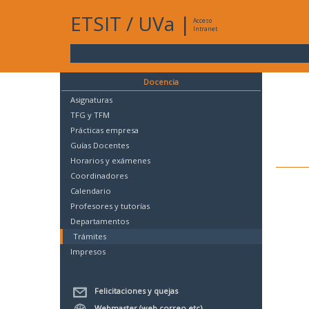
ETSIT
/
UVa
|
Acceso
Intranet
Docencia
Asignaturas
TFG y TFM
Prácticas empresa
Guías Docentes
Horarios y exámenes
Coordinadores
Calendario
Profesores y tutorías
Departamentos
Trámites
Impresos
Felicitaciones y quejas
Webmaster (web,correo,etc)