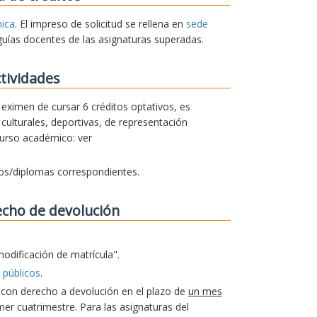
nica
. El impreso de solicitud se rellena en
sede
guías docentes de las asignaturas superadas.
tividades
e eximen de cursar 6 créditos optativos, es
culturales, deportivas, de representación
curso académico: ver
dos/diplomas correspondientes.
echo de devolución
modificación de matrícula".
 públicos
.
a con derecho a devolución en el plazo de
un mes
er cuatrimestre. Para las asignaturas del