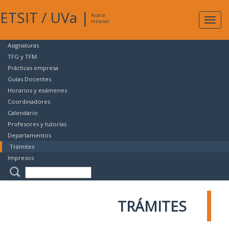
ETSIT
/
UVa
|
Acceso
Expan
Intranet
naveg
Asignaturas
TFG y TFM
Prácticas empresa
Guías Docentes
Horarios y exámenes
Coordinadores
Calendario
Profesores y tutorías
Departamentos
Trámites
Impresos
TRÁMITES