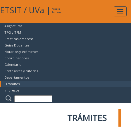
ETSIT
/
UVa
|
Acceso
Expan
Intranet
naveg
Asignaturas
TFG y TFM
Prácticas empresa
Guías Docentes
Horarios y exámenes
Coordinadores
Calendario
Profesores y tutorías
Departamentos
Trámites
Impresos
TRÁMITES