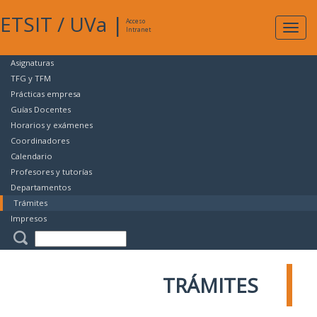
ETSIT
/
UVa
|
Acceso
Expan
Intranet
naveg
Asignaturas
TFG y TFM
Prácticas empresa
Guías Docentes
Horarios y exámenes
Coordinadores
Calendario
Profesores y tutorías
Departamentos
Trámites
Impresos
TRÁMITES