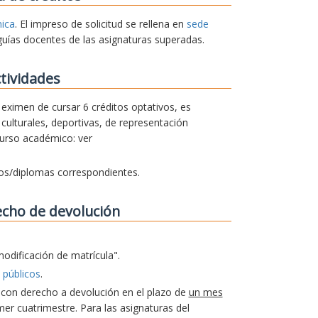
nica
. El impreso de solicitud se rellena en
sede
guías docentes de las asignaturas superadas.
tividades
e eximen de cursar 6 créditos optativos, es
culturales, deportivas, de representación
curso académico: ver
dos/diplomas correspondientes.
echo de devolución
modificación de matrícula".
 públicos
.
a con derecho a devolución en el plazo de
un mes
er cuatrimestre. Para las asignaturas del