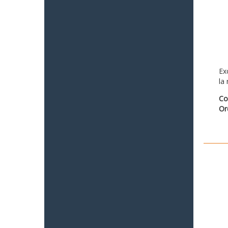
Ex
la
Co
Or