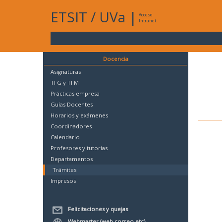
ETSIT
/
UVa
|
Acceso
Intranet
Docencia
Asignaturas
TFG y TFM
Prácticas empresa
Guías Docentes
Horarios y exámenes
Coordinadores
Calendario
Profesores y tutorías
Departamentos
Trámites
Impresos
Felicitaciones y quejas
Webmaster (web,correo,etc)