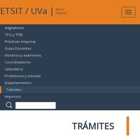
ETSIT
/
UVa
|
Acceso
Expan
Intranet
naveg
Asignaturas
TFG y TFM
Prácticas empresa
Guías Docentes
Horarios y exámenes
Coordinadores
Calendario
Profesores y tutorías
Departamentos
Trámites
Impresos
TRÁMITES