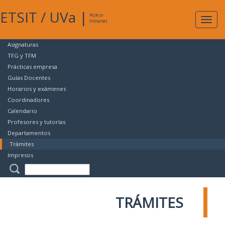
ETSIT
/
UVa
|
Acceso
Expan
Intranet
naveg
Asignaturas
TFG y TFM
Prácticas empresa
Guías Docentes
Horarios y exámenes
Coordinadores
Calendario
Profesores y tutorías
Departamentos
Trámites
Impresos
TRÁMITES