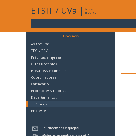
ETSIT
/
UVa
|
Acceso
Intranet
Docencia
Asignaturas
TFG y TFM
Prácticas empresa
Guías Docentes
Horarios y exámenes
Coordinadores
Calendario
Profesores y tutorías
Departamentos
Trámites
Impresos
Felicitaciones y quejas
Webmaster (web,correo,etc)