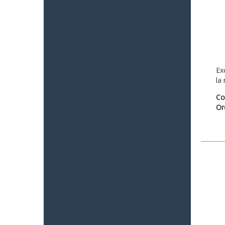
Ex
la
Co
Or