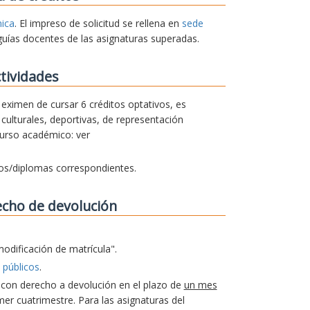
nica
. El impreso de solicitud se rellena en
sede
guías docentes de las asignaturas superadas.
tividades
e eximen de cursar 6 créditos optativos, es
culturales, deportivas, de representación
curso académico: ver
dos/diplomas correspondientes.
echo de devolución
modificación de matrícula".
 públicos
.
a con derecho a devolución en el plazo de
un mes
er cuatrimestre. Para las asignaturas del