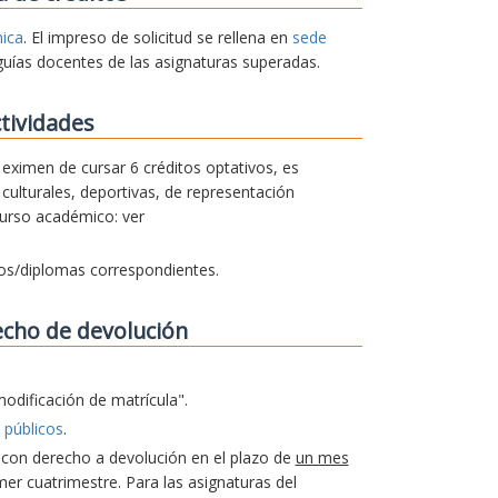
nica
. El impreso de solicitud se rellena en
sede
guías docentes de las asignaturas superadas.
tividades
e eximen de cursar 6 créditos optativos, es
culturales, deportivas, de representación
curso académico: ver
dos/diplomas correspondientes.
echo de devolución
modificación de matrícula".
 públicos
.
a con derecho a devolución en el plazo de
un mes
er cuatrimestre. Para las asignaturas del