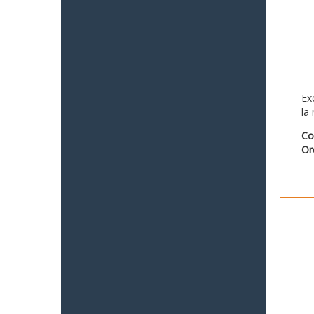
Ex
la
Co
Or