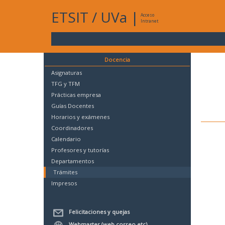
ETSIT
/
UVa
|
Acceso
Intranet
Docencia
Asignaturas
TFG y TFM
Prácticas empresa
Guías Docentes
Horarios y exámenes
Coordinadores
Calendario
Profesores y tutorías
Departamentos
Trámites
Impresos
Felicitaciones y quejas
Webmaster (web,correo,etc)