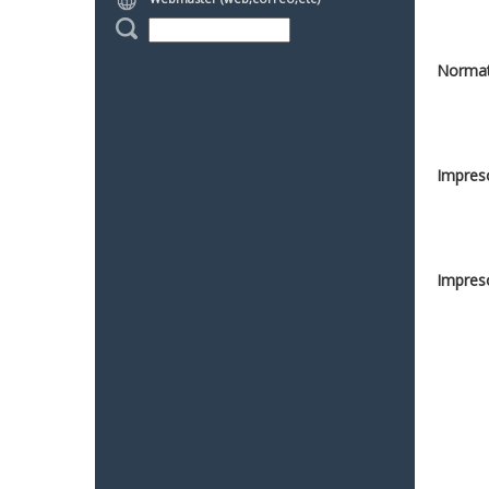
Normat
Impreso
Impreso