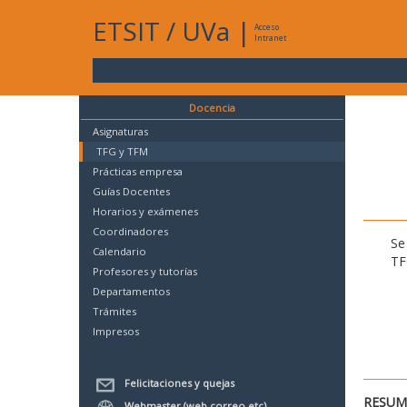
ETSIT
/
UVa
|
Acceso
Intranet
Docencia
Asignaturas
TFG y TFM
Prácticas empresa
Guías Docentes
Horarios y exámenes
Coordinadores
Se
Calendario
TF
Profesores y tutorías
Departamentos
Trámites
Impresos
Felicitaciones y quejas
RESUME
Webmaster (web,correo,etc)