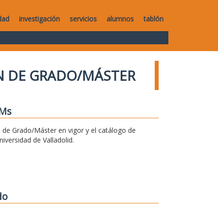
dad
investigación
servicios
alumnos
tablón
IN DE GRADO/MÁSTER
FMs
n de Grado/Máster en vigor y el catálogo de
versidad de Valladolid.
do