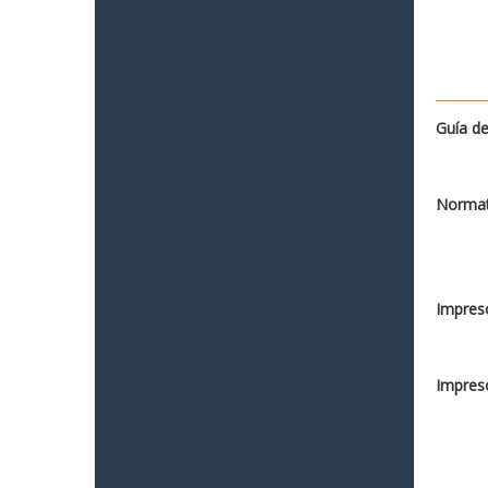
Guía de
Normat
Impreso
Impreso