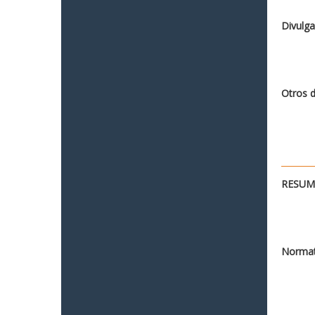
Divulga
Otros 
RESUME
Normat