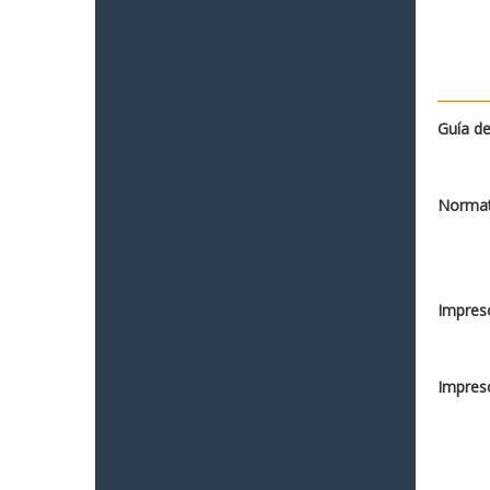
Guía de
Normat
Impreso
Impreso