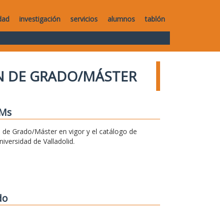
dad
investigación
servicios
alumnos
tablón
IN DE GRADO/MÁSTER
FMs
n de Grado/Máster en vigor y el catálogo de
versidad de Valladolid.
do