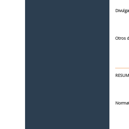
Divulga
Otros 
RESUME
Normat