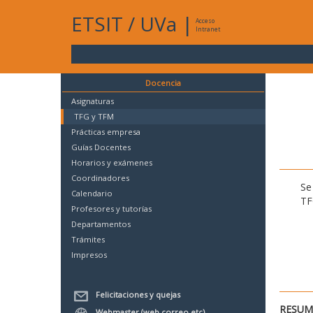
ETSIT
/
UVa
|
Acceso
Intranet
Docencia
Asignaturas
TFG y TFM
Prácticas empresa
Guías Docentes
Horarios y exámenes
Coordinadores
Se
Calendario
TF
Profesores y tutorías
Departamentos
Trámites
Impresos
Felicitaciones y quejas
RESUME
Webmaster (web,correo,etc)