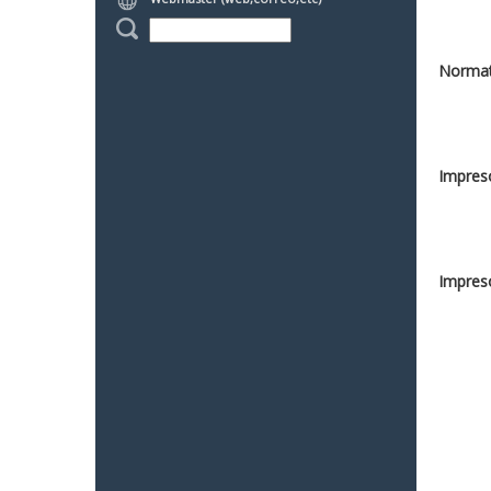
Normat
Impreso
Impreso