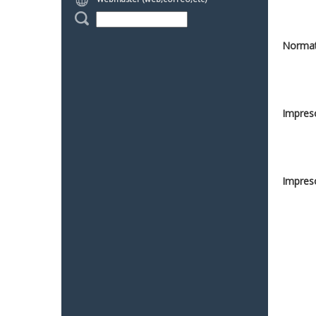
Normat
Impreso
Impreso