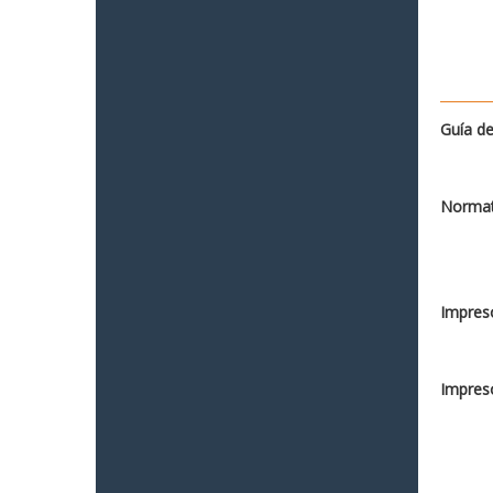
Guía de
Normat
Impreso
Impreso