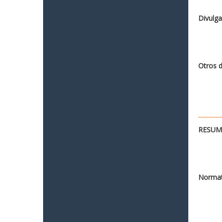
Divulga
Otros 
RESUME
Normat