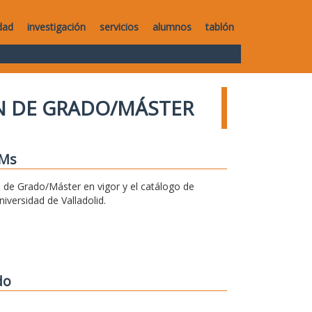
dad
investigación
servicios
alumnos
tablón
IN DE GRADO/MÁSTER
FMs
n de Grado/Máster en vigor y el catálogo de
versidad de Valladolid.
do