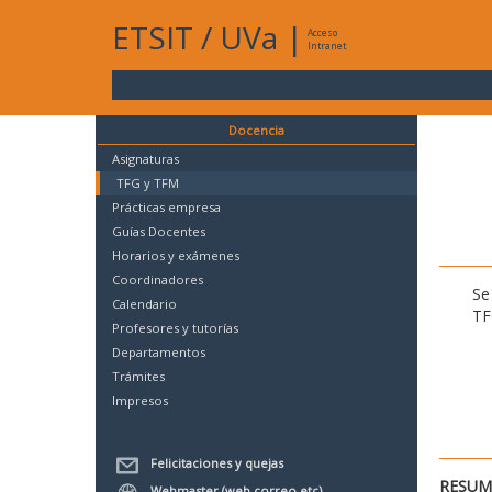
ETSIT
/
UVa
|
Acceso
Intranet
Docencia
Asignaturas
TFG y TFM
Prácticas empresa
Guías Docentes
Horarios y exámenes
Coordinadores
Se
Calendario
TF
Profesores y tutorías
Departamentos
Trámites
Impresos
Felicitaciones y quejas
RESUME
Webmaster (web,correo,etc)