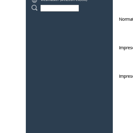
Normat
Impreso
Impreso