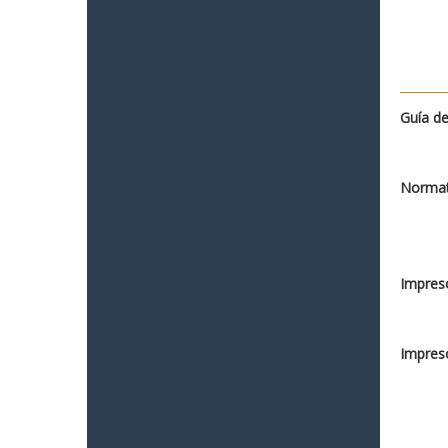
Guía de
Normat
Impreso
Impreso