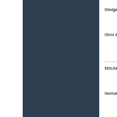
Divulga
Otros 
RESUME
Normat