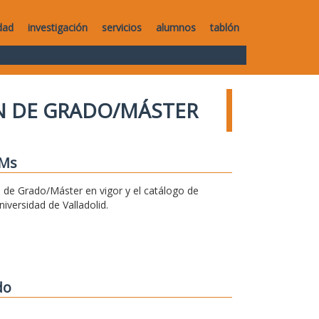
dad
investigación
servicios
alumnos
tablón
IN DE GRADO/MÁSTER
FMs
n de Grado/Máster en vigor y el catálogo de
versidad de Valladolid.
do