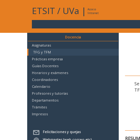
ETSIT
/
UVa
|
Acceso
Intranet
Docencia
Asignaturas
TFG y TFM
Prácticas empresa
Guías Docentes
Horarios y exámenes
Coordinadores
Se
Calendario
TF
Profesores y tutorías
Departamentos
Trámites
Impresos
Felicitaciones y quejas
RESUME
Webmaster (web,correo,etc)