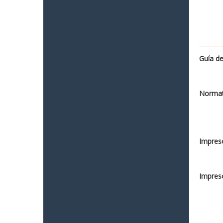
Guía de
Normat
Impreso
Impreso