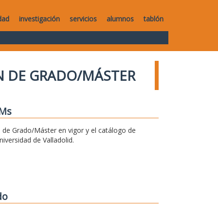
dad
investigación
servicios
alumnos
tablón
IN DE GRADO/MÁSTER
FMs
n de Grado/Máster en vigor y el catálogo de
versidad de Valladolid.
do