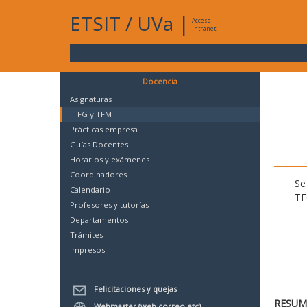
ETSIT
/
UVa
|
Acceso
Intranet
Docencia
Asignaturas
TFG y TFM
Prácticas empresa
Guías Docentes
Horarios y exámenes
Coordinadores
Se
Calendario
TF
Profesores y tutorías
Departamentos
Trámites
Impresos
Felicitaciones y quejas
RESUME
Webmaster (web,correo,etc)