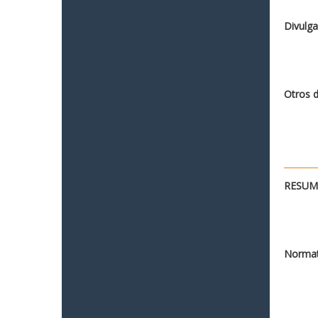
Divulga
Otros 
RESUME
Normat