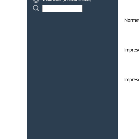
Normat
Impreso
Impreso