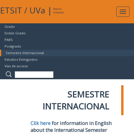
ETSIT
/
UVa
|
Acceso
Expan
Intranet
naveg
Grado
Doble Grado
PARS
Postgrado
Semestre Internacional
Estudios Extinguidos
Vías de acceso
SEMESTRE
INTERNACIONAL
Clik here
for information in English
about the International Semester