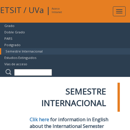
ETSIT
/
UVa
|
Acceso
Expan
Intranet
naveg
Grado
Doble Grado
PARS
Postgrado
Semestre Internacional
Estudios Extinguidos
Vías de acceso
SEMESTRE
INTERNACIONAL
Clik here
for information in English
about the International Semester