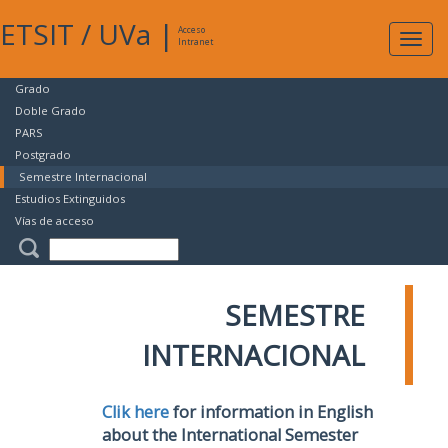
ETSIT
/
UVa
|
Acceso
Expan
Intranet
naveg
Grado
Doble Grado
PARS
Postgrado
Semestre Internacional
Estudios Extinguidos
Vías de acceso
SEMESTRE
INTERNACIONAL
Clik here
for information in English
about the International Semester