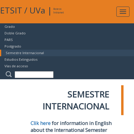
ETSIT
/
UVa
|
Acceso
Expan
Intranet
naveg
Grado
Doble Grado
PARS
Postgrado
Semestre Internacional
Estudios Extinguidos
Vías de acceso
SEMESTRE
INTERNACIONAL
Clik here
for information in English
about the International Semester