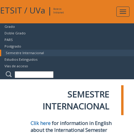
ETSIT
/
UVa
|
Acceso
Expan
Intranet
naveg
Grado
Doble Grado
PARS
Postgrado
Semestre Internacional
Estudios Extinguidos
Vías de acceso
SEMESTRE
INTERNACIONAL
Clik here
for information in English
about the International Semester