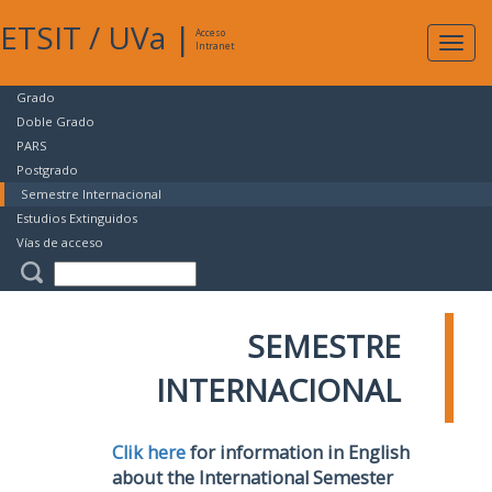
ETSIT
/
UVa
|
Acceso
Expan
Intranet
naveg
Grado
Doble Grado
PARS
Postgrado
Semestre Internacional
Estudios Extinguidos
Vías de acceso
SEMESTRE
INTERNACIONAL
Clik here
for information in English
about the International Semester