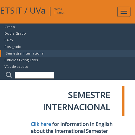
ETSIT
/
UVa
|
Acceso
Expan
Intranet
naveg
Grado
Doble Grado
PARS
Postgrado
Semestre Internacional
Estudios Extinguidos
Vías de acceso
SEMESTRE
INTERNACIONAL
Clik here
for information in English
about the International Semester