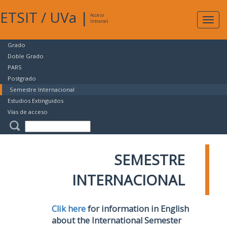
ETSIT
/
UVa
|
Acceso
Expan
Intranet
naveg
Grado
Doble Grado
PARS
Postgrado
Semestre Internacional
Estudios Extinguidos
Vías de acceso
SEMESTRE
INTERNACIONAL
Clik here
for information in English
about the International Semester