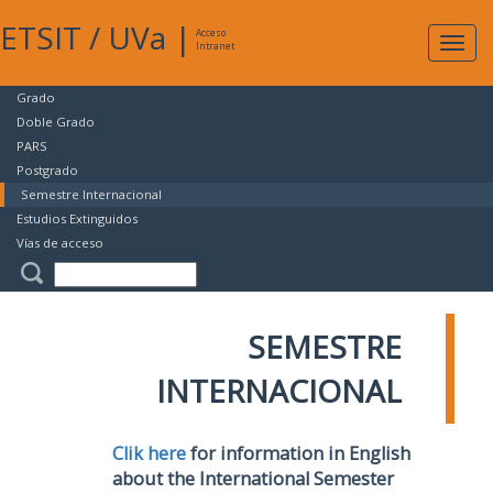
ETSIT
/
UVa
|
Acceso
Expan
Intranet
naveg
Grado
Doble Grado
PARS
Postgrado
Semestre Internacional
Estudios Extinguidos
Vías de acceso
SEMESTRE
INTERNACIONAL
Clik here
for information in English
about the International Semester