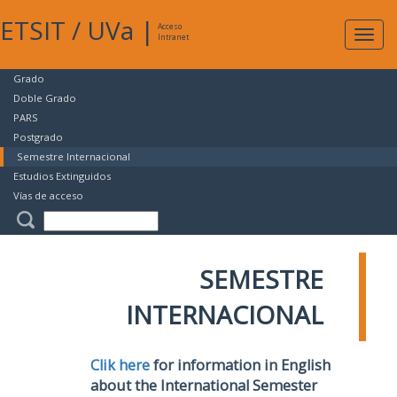
ETSIT
/
UVa
|
Acceso
Expan
Intranet
naveg
Grado
Doble Grado
PARS
Postgrado
Semestre Internacional
Estudios Extinguidos
Vías de acceso
SEMESTRE
INTERNACIONAL
Clik here
for information in English
about the International Semester