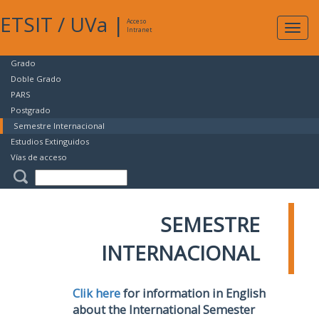
ETSIT
/
UVa
|
Acceso
Expan
Intranet
naveg
Grado
Doble Grado
PARS
Postgrado
Semestre Internacional
Estudios Extinguidos
Vías de acceso
SEMESTRE
INTERNACIONAL
Clik here
for information in English
about the International Semester