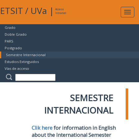
ETSIT
/
UVa
|
Acceso
Expan
Intranet
naveg
Grado
Doble Grado
PARS
Postgrado
Semestre Internacional
Estudios Extinguidos
Vías de acceso
SEMESTRE
INTERNACIONAL
Clik here
for information in English
about the International Semester